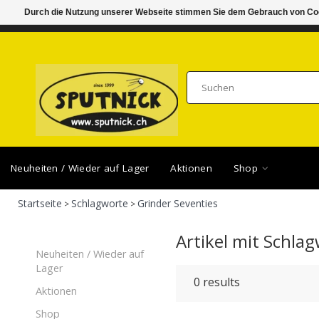
Durch die Nutzung unserer Webseite stimmen Sie dem Gebrauch von Coo
DI-FR 11.00 - 18.30, SA 10.00 - 16.00
SAMSTA
Neuheiten / Wieder auf Lager
Aktionen
Shop
Startseite
Schlagworte
Grinder Seventies
>
>
Artikel mit Schla
Neuheiten / Wieder auf
Lager
0
results
Aktionen
Shop