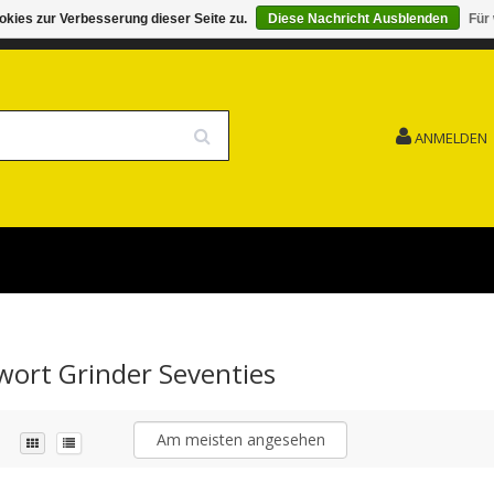
kies zur Verbesserung dieser Seite zu.
Diese Nachricht Ausblenden
Für
G 15.08. GESCHLOSSEN FEIERTAG
VERSANDKOSTENFREI
ANMELDEN
gwort Grinder Seventies
Am meisten angesehen