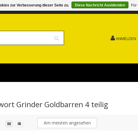
kies zur Verbesserung dieser Seite zu.
Diese Nachricht Ausblenden
Für
G 15.08. GESCHLOSSEN FEIERTAG
VERSANDKOSTENFREI
ANMELDEN
wort Grinder Goldbarren 4 teilig
Am meisten angesehen