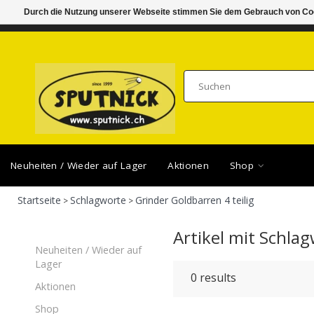
Durch die Nutzung unserer Webseite stimmen Sie dem Gebrauch von Coo
DI-FR 11.00 - 18.30, SA 10.00 - 16.00
SAMSTA
Neuheiten / Wieder auf Lager
Aktionen
Shop
Startseite
Schlagworte
Grinder Goldbarren 4 teilig
>
>
Artikel mit Schlag
Neuheiten / Wieder auf
Lager
0
results
Aktionen
Shop