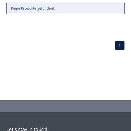
Keine Produkte gefunden!...
1
Let's stay in touch!