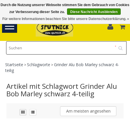
Durch die Nutzung unserer Webseite stimmen Sie dem Gebrauch von Cookies
Di-Fr 11.00 - 18.30, Sa 10.00 - 16.00
zur Verbesserung dieser Seite zu.
Diese Nachricht Ausblenden
Für weitere Informationen beachten Sie bitte unsere Datenschutzerklärung. »
0
Toggle
navigation
Startseite
Schlagworte
Grinder Alu Bob Marley schwarz 4-
>
>
teilig
Artikel mit Schlagwort Grinder Alu
Bob Marley schwarz 4-teilig
Am meisten angesehen