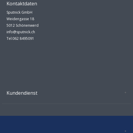
Kontaktdaten
Sputnick GmbH
Weidengasse 18
5012 Schönenwerd
info@sputnick.ch
Tel:062 8495091
Kundendienst
Oeffnungszeiten Growshop Schönenwerd
AGB'S
Datenschutz
Zahlungsverbindung
Kontakt
Sitemap