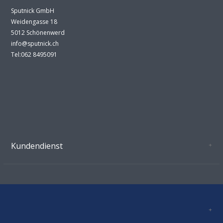
Sputnick GmbH
Weidengasse 18
5012 Schönenwerd
info@sputnick.ch
Tel:062 8495091
Kundendienst
Oeffnungszeiten Growshop Schönenwerd
AGB'S
Datenschutz
Zahlungsverbindung
Kontakt
Sitemap
Mastercard, Visa, TWINT, Vorkasse
Versandinformationen