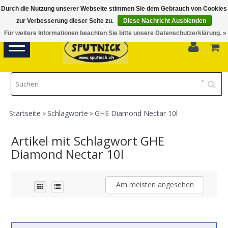
Durch die Nutzung unserer Webseite stimmen Sie dem Gebrauch von Cookies
Di-Fr 11.00 - 18.30, Sa 10.00 - 16.00
zur Verbesserung dieser Seite zu.
Diese Nachricht Ausblenden
Für weitere Informationen beachten Sie bitte unsere Datenschutzerklärung. »
0
Toggle
navigation
Startseite
Schlagworte
GHE Diamond Nectar 10l
>
>
Artikel mit Schlagwort GHE
Diamond Nectar 10l
Am meisten angesehen