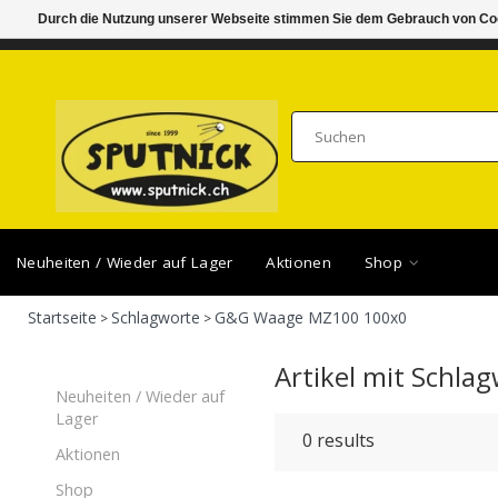
Durch die Nutzung unserer Webseite stimmen Sie dem Gebrauch von Coo
DI-FR 11.00 - 18.30, SA 10.00 - 16.00
SAMSTA
Neuheiten / Wieder auf Lager
Aktionen
Shop
Startseite
Schlagworte
G&G Waage MZ100 100x0
>
>
Artikel mit Schl
Neuheiten / Wieder auf
Lager
0
results
Aktionen
Shop