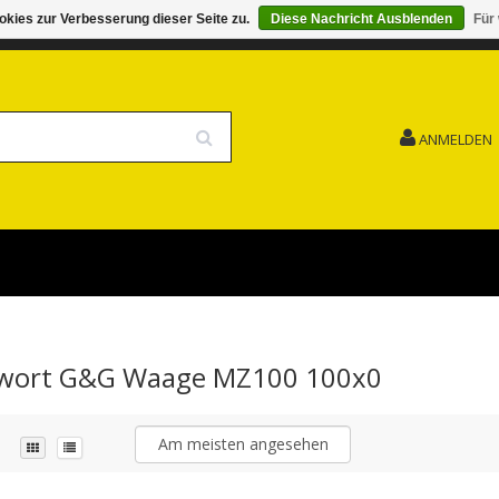
kies zur Verbesserung dieser Seite zu.
Diese Nachricht Ausblenden
Für
G 15.08. GESCHLOSSEN FEIERTAG
VERSANDKOSTENFREI
ANMELDEN
agwort G&G Waage MZ100 100x0
Am meisten angesehen