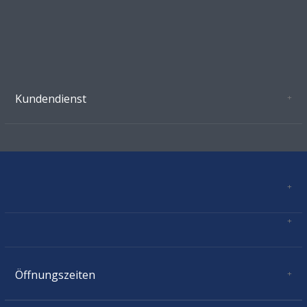
Kundendienst
Oeffnungszeiten Growshop Schönenwerd
AGB'S
Datenschutz
Zahlungsverbindung
Kontakt
Sitemap
Mastercard, Visa, TWINT, Vorkasse
Versandinformationen
Über Uns
Impressum
Öffnungszeiten
Montag:
geschlossen