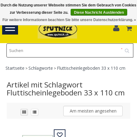
Durch die Nutzung unserer Webseite stimmen Sie dem Gebrauch von Cookies
Di-Fr 11.00 - 18.30, Sa 10.00 - 16.00
zur Verbesserung dieser Seite zu.
Diese Nachricht Ausblenden
Für weitere Informationen beachten Sie bitte unsere Datenschutzerklärung. »
0
Toggle
navigation
Startseite
Schlagworte
Fluttischeinlegeboden 33 x 110 cm
>
>
Artikel mit Schlagwort
Fluttischeinlegeboden 33 x 110 cm
Am meisten angesehen