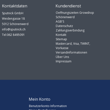
Kontaktdaten
Kundendienst
Oeffnungszeiten Growshop
Sputnick GmbH
Schönenwerd
Weidengasse 18
AGB'S
5012 Schönenwerd
Datenschutz
info@sputnick.ch
Zahlungsverbindung
Tel:062 8495091
Kontakt
Sitemap
Mastercard, Visa, TWINT,
Vorkasse
Versandinformationen
Über Uns
Impressum
Mein Konto
Benutzerkonto Information