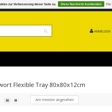
kies zur Verbesserung dieser Seite zu.
Diese Nachricht Ausblenden
Für
G 15.08. GESCHLOSSEN FEIERTAG
VERSANDKOSTENFREI
ANMELDEN
gwort Flexible Tray 80x80x12cm
Am meisten angesehen