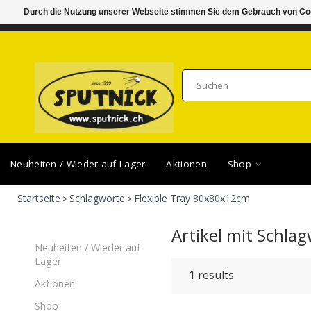
Durch die Nutzung unserer Webseite stimmen Sie dem Gebrauch von Coo
DI-FR 11.00 - 18.30, SA 10.00 - 16.00
SAMSTA
Neuheiten / Wieder auf Lager
Aktionen
Shop
Startseite
Schlagworte
Flexible Tray 80x80x12cm
>
>
Artikel mit Schla
Neuheiten / Wieder auf
Lager
1
results
Aktionen
Shop