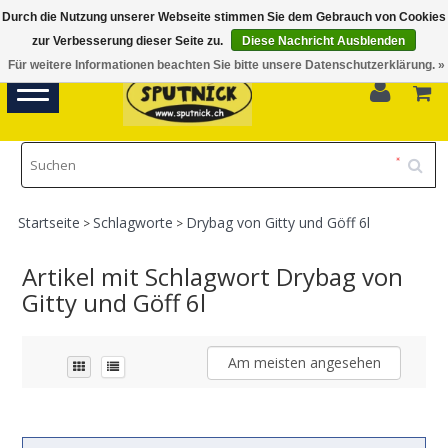
Durch die Nutzung unserer Webseite stimmen Sie dem Gebrauch von Cookies
Di-Fr 11.00 - 18.30, Sa 10.00 - 16.00
zur Verbesserung dieser Seite zu.
Diese Nachricht Ausblenden
Für weitere Informationen beachten Sie bitte unsere Datenschutzerklärung. »
0
Toggle
navigation
Startseite
Schlagworte
Drybag von Gitty und Göff 6l
>
>
Artikel mit Schlagwort Drybag von
Gitty und Göff 6l
Am meisten angesehen