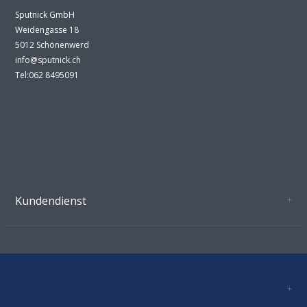
Sputnick GmbH
Weidengasse 18
5012 Schönenwerd
info@sputnick.ch
Tel:062 8495091
Kundendienst
Oeffnungszeiten Growshop Schönenwerd
AGB'S
Datenschutz
Zahlungsverbindung
Kontakt
Sitemap
Mastercard, Visa, TWINT, Vorkasse
Versandinformationen