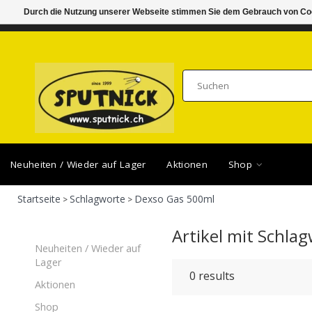
Durch die Nutzung unserer Webseite stimmen Sie dem Gebrauch von Coo
DI-FR 11.00 - 18.30, SA 10.00 - 16.00
SAMSTA
Neuheiten / Wieder auf Lager
Aktionen
Shop
Startseite
Schlagworte
Dexso Gas 500ml
>
>
Artikel mit Schla
Neuheiten / Wieder auf
Lager
0
results
Aktionen
Shop