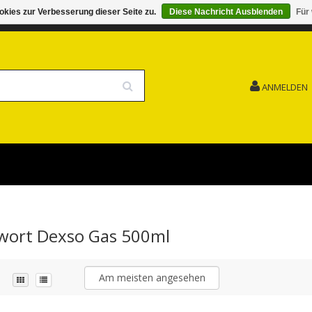
kies zur Verbesserung dieser Seite zu.
Diese Nachricht Ausblenden
Für
G 15.08. GESCHLOSSEN FEIERTAG
VERSANDKOSTENFREI
ANMELDEN
gwort Dexso Gas 500ml
Am meisten angesehen