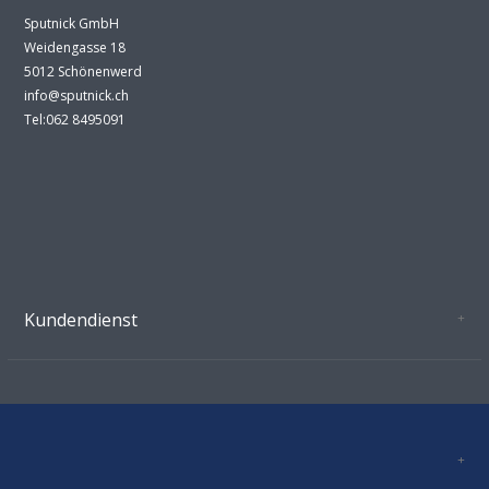
Sputnick GmbH
Weidengasse 18
5012 Schönenwerd
info@sputnick.ch
Tel:062 8495091
Kundendienst
Oeffnungszeiten Growshop Schönenwerd
AGB'S
Datenschutz
Zahlungsverbindung
Kontakt
Sitemap
Mastercard, Visa, TWINT, Vorkasse
Versandinformationen