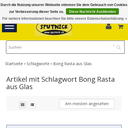
Durch die Nutzung unserer Webseite stimmen Sie dem Gebrauch von Cookies
Di-Fr 11.00 - 18.30, Sa 10.00 - 16.00
zur Verbesserung dieser Seite zu.
Diese Nachricht Ausblenden
Für weitere Informationen beachten Sie bitte unsere Datenschutzerklärung. »
0
Toggle
navigation
Startseite
Schlagworte
Bong Rasta aus Glas
>
>
Artikel mit Schlagwort Bong Rasta
aus Glas
Am meisten angesehen