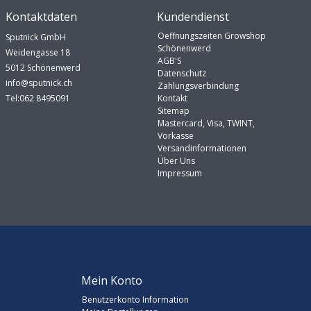
Kontaktdaten
Kundendienst
Oeffnungszeiten Growshop
Sputnick GmbH
Schönenwerd
Weidengasse 18
AGB'S
5012 Schönenwerd
Datenschutz
info@sputnick.ch
Zahlungsverbindung
Tel:062 8495091
Kontakt
Sitemap
Mastercard, Visa, TWINT,
Vorkasse
Versandinformationen
Über Uns
Impressum
Mein Konto
Benutzerkonto Information