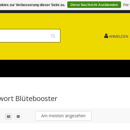
kies zur Verbesserung dieser Seite zu.
Diese Nachricht Ausblenden
Für
G 15.08. GESCHLOSSEN FEIERTAG
VERSANDKOSTENFREI
ANMELDEN
gwort Blütebooster
Am meisten angesehen