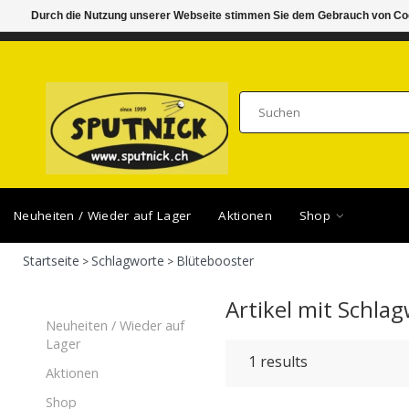
Durch die Nutzung unserer Webseite stimmen Sie dem Gebrauch von Coo
DI-FR 11.00 - 18.30, SA 10.00 - 16.00
SAMSTA
Neuheiten / Wieder auf Lager
Aktionen
Shop
Startseite
Schlagworte
Blütebooster
>
>
Artikel mit Schla
Neuheiten / Wieder auf
Lager
1
results
Aktionen
Shop