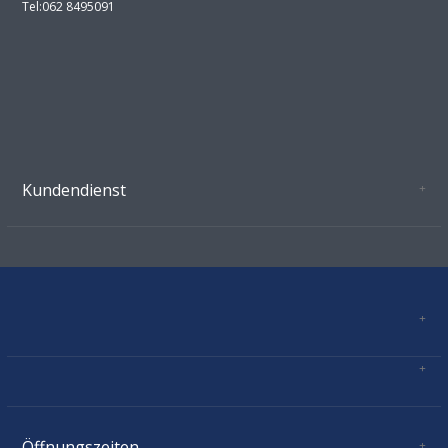
Tel:062 8495091
Kundendienst
Oeffnungszeiten Growshop Schönenwerd
AGB'S
Datenschutz
Zahlungsverbindung
Kontakt
Sitemap
Mastercard, Visa, TWINT, Vorkasse
Versandinformationen
Über Uns
Impressum
Öffnungszeiten