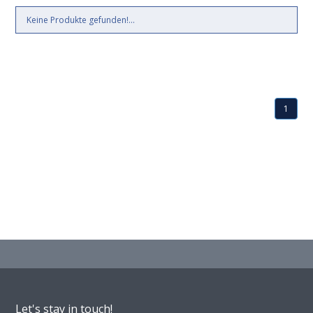
Keine Produkte gefunden!...
1
Let's stay in touch!