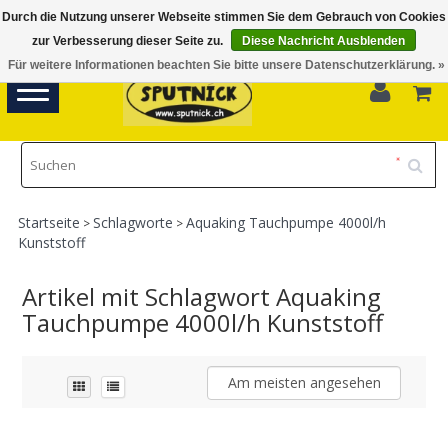
Durch die Nutzung unserer Webseite stimmen Sie dem Gebrauch von Cookies
Di-Fr 11.00 - 18.30, Sa 10.00 - 16.00
zur Verbesserung dieser Seite zu.
Diese Nachricht Ausblenden
Für weitere Informationen beachten Sie bitte unsere Datenschutzerklärung. »
0
Toggle
navigation
Startseite
Schlagworte
Aquaking Tauchpumpe 4000l/h
>
>
Kunststoff
Artikel mit Schlagwort Aquaking
Tauchpumpe 4000l/h Kunststoff
Am meisten angesehen