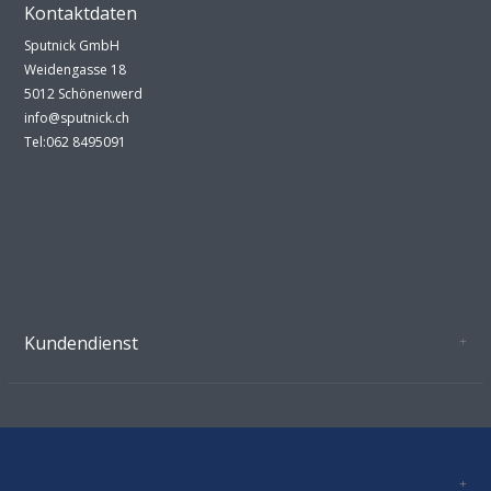
Kontaktdaten
Sputnick GmbH
Weidengasse 18
5012 Schönenwerd
info@sputnick.ch
Tel:062 8495091
Kundendienst
Oeffnungszeiten Growshop Schönenwerd
AGB'S
Datenschutz
Zahlungsverbindung
Kontakt
Sitemap