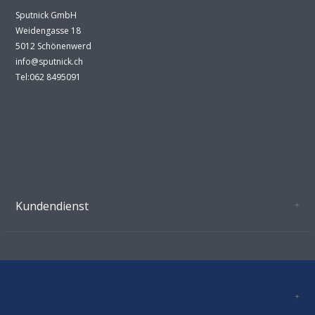
Sputnick GmbH
Weidengasse 18
5012 Schönenwerd
info@sputnick.ch
Tel:062 8495091
Kundendienst
Oeffnungszeiten Growshop Schönenwerd
AGB'S
Datenschutz
Zahlungsverbindung
Kontakt
Sitemap
Mastercard, Visa, TWINT, Vorkasse
Versandinformationen