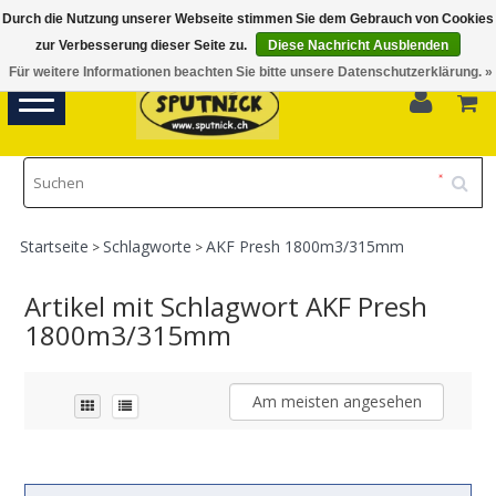
Durch die Nutzung unserer Webseite stimmen Sie dem Gebrauch von Cookies
Di-Fr 11.00 - 18.30, Sa 10.00 - 16.00
zur Verbesserung dieser Seite zu.
Diese Nachricht Ausblenden
Für weitere Informationen beachten Sie bitte unsere Datenschutzerklärung. »
0
Toggle
navigation
Startseite
Schlagworte
AKF Presh 1800m3/315mm
>
>
Artikel mit Schlagwort AKF Presh
1800m3/315mm
Am meisten angesehen