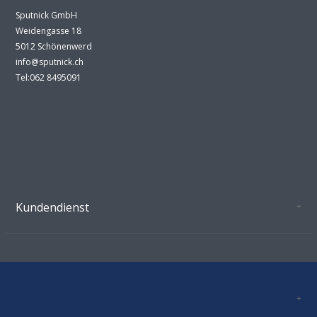
Sputnick GmbH
Weidengasse 18
5012 Schönenwerd
info@sputnick.ch
Tel:062 8495091
Kundendienst
Oeffnungszeiten Growshop Schönenwerd
AGB'S
Datenschutz
Zahlungsverbindung
Kontakt
Sitemap
Mastercard, Visa, TWINT, Vorkasse
Versandinformationen