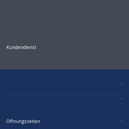
Kundendienst
Oeffnungszeiten Growshop Schönenwerd
AGB'S
Datenschutz
Zahlungsverbindung
Kontakt
Sitemap
Mastercard, Visa, TWINT, Vorkasse
Versandinformationen
Über Uns
Impressum
Öffnungszeiten