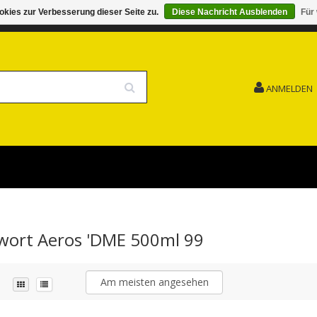
kies zur Verbesserung dieser Seite zu.
Diese Nachricht Ausblenden
Für
G 15.08. GESCHLOSSEN FEIERTAG
VERSANDKOSTENFREI
ANMELDEN
gwort Aeros 'DME 500ml 99
Am meisten angesehen