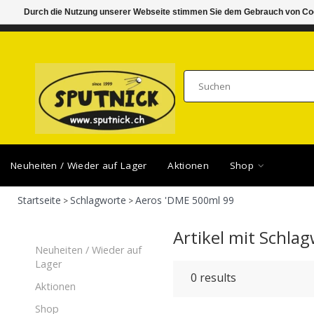
Durch die Nutzung unserer Webseite stimmen Sie dem Gebrauch von Coo
DI-FR 11.00 - 18.30, SA 10.00 - 16.00
SAMSTA
Neuheiten / Wieder auf Lager
Aktionen
Shop
Startseite
Schlagworte
Aeros 'DME 500ml 99
>
>
Artikel mit Schla
Neuheiten / Wieder auf
Lager
0
results
Aktionen
Shop