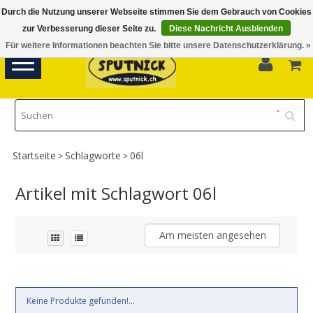
Durch die Nutzung unserer Webseite stimmen Sie dem Gebrauch von Cookies
Di-Fr 11.00 - 18.30, Sa 10.00 - 16.00
zur Verbesserung dieser Seite zu.
Diese Nachricht Ausblenden
Für weitere Informationen beachten Sie bitte unsere Datenschutzerklärung. »
0
Toggle
navigation
Startseite
Schlagworte
06l
>
>
Artikel mit Schlagwort 06l
Am meisten angesehen
Keine Produkte gefunden!...