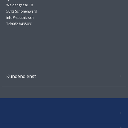
Weidengasse 18
5012 Schönenwerd
info@sputnick.ch
Tel:062 8495091
Kundendienst
Oeffnungszeiten Growshop Schönenwerd
AGB'S
Datenschutz
Zahlungsverbindung
Kontakt
Sitemap
Mastercard, Visa, TWINT, Vorkasse
Versandinformationen
Über Uns