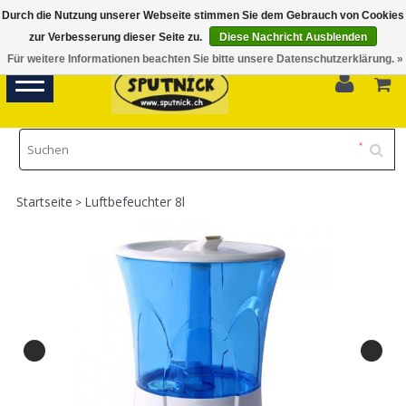
Durch die Nutzung unserer Webseite stimmen Sie dem Gebrauch von Cookies
Di-Fr 11.00 - 18.30, Sa 10.00 - 16.00
zur Verbesserung dieser Seite zu.
Diese Nachricht Ausblenden
Für weitere Informationen beachten Sie bitte unsere Datenschutzerklärung. »
0
Toggle
navigation
Startseite
Luftbefeuchter 8l
>