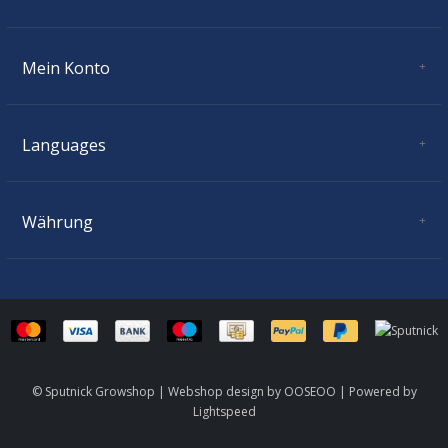
Donnerstag:
11.00 - 18.30
Freitag:
11.00 - 18.30
Mein Konto
Samstag:
10.00 - 16.00
Benutzerkonto Information
Sonntag:
geschlossen
Meine Bestellungen
Meine Nachrichten (Tickets)
Languages
Mein Wunschzettel
Deutsch
Währung
CHF
© Sputnick Growshop | Webshop design by
OOSEOO
| Powered by
Lightspeed