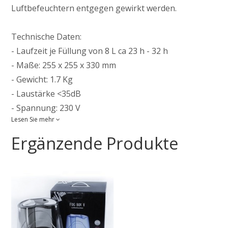
Luftbefeuchtern entgegen gewirkt werden.
Technische Daten:
- Laufzeit je Füllung von 8 L ca 23 h - 32 h
- Maße: 255 x 255 x 330 mm
- Gewicht: 1.7 Kg
- Laustärke <35dB
- Spannung: 230 V
Lesen Sie mehr
- Leistung: 32 W
- Tank-Kapazität: 8 L
Ergänzende Produkte
- Wasser Menge pro Stunde: ca 250ml/h - 350ml/h
Wichtig: Nur mit demineralisiertem Wasser
verwenden.