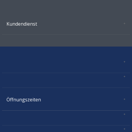
Kundendienst
Oeffnungszeiten Growshop Schönenwerd
AGB'S
Datenschutz
Zahlungsverbindung
Kontakt
Sitemap
Mastercard, Visa, TWINT, Vorkasse
Versandinformationen
Über Uns
Impressum
Öffnungszeiten
Montag:
geschlossen
Dienstag:
11.00 - 18.30
Mittwoch:
11.00 - 18.30