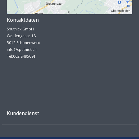
Kontaktdaten
Sputnick GmbH
Weidengasse 18
5012 Schönenwerd
info@sputnick.ch
Tel:062 8495091
Kundendienst
Oeffnungszeiten Growshop Schönenwerd
AGB'S
Datenschutz
Zahlungsverbindung