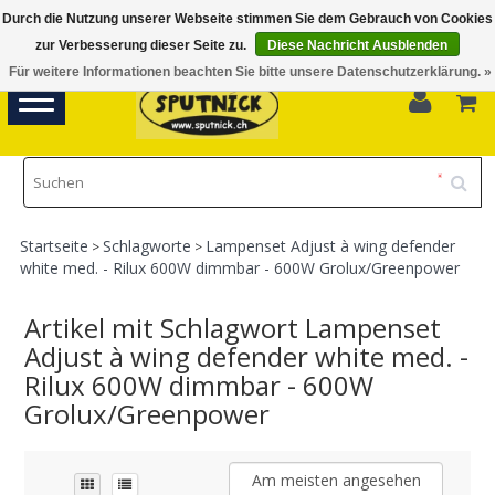
Durch die Nutzung unserer Webseite stimmen Sie dem Gebrauch von Cookies
Di-Fr 11.00 - 18.30, Sa 10.00 - 16.00
zur Verbesserung dieser Seite zu.
Diese Nachricht Ausblenden
Für weitere Informationen beachten Sie bitte unsere Datenschutzerklärung. »
0
Toggle
navigation
Startseite
Schlagworte
Lampenset Adjust à wing defender
>
>
white med. - Rilux 600W dimmbar - 600W Grolux/Greenpower
Artikel mit Schlagwort Lampenset
Adjust à wing defender white med. -
Rilux 600W dimmbar - 600W
Grolux/Greenpower
Am meisten angesehen