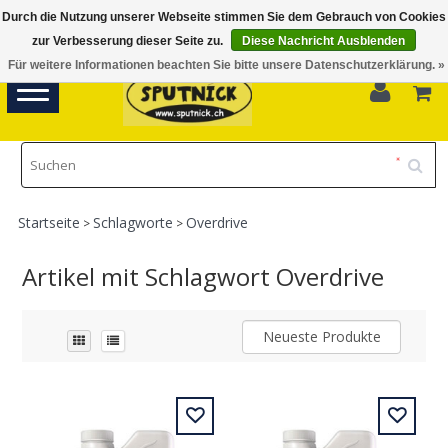
Durch die Nutzung unserer Webseite stimmen Sie dem Gebrauch von Cookies
Di-Fr 11.00 - 18.30, Sa 10.00 - 16.00
zur Verbesserung dieser Seite zu.
Diese Nachricht Ausblenden
Für weitere Informationen beachten Sie bitte unsere Datenschutzerklärung. »
0
Toggle
navigation
Startseite
Schlagworte
Overdrive
>
>
Artikel mit Schlagwort Overdrive
Neueste Produkte