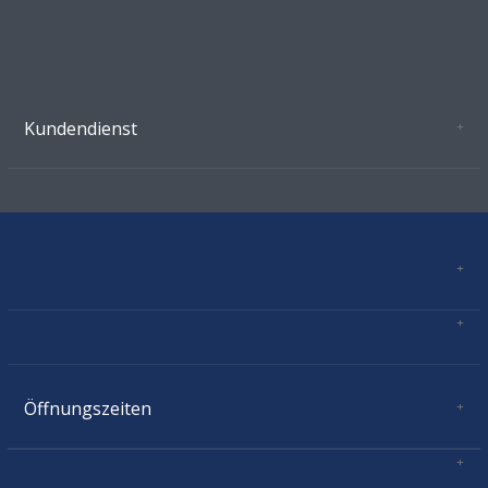
Kundendienst
Oeffnungszeiten Growshop Schönenwerd
AGB'S
Datenschutz
Zahlungsverbindung
Kontakt
Sitemap
Mastercard, Visa, TWINT, Vorkasse
Versandinformationen
Über Uns
Impressum
Öffnungszeiten
Montag:
geschlossen
Dienstag:
11.00 - 18.30