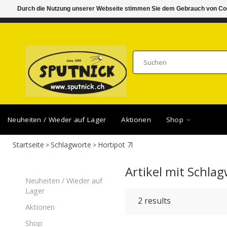
Durch die Nutzung unserer Webseite stimmen Sie dem Gebrauch von Coo
DI-FR 11.00 - 18.30, SA 10.00 - 16.00
SAMSTA
Neuheiten / Wieder auf Lager
Aktionen
Shop
Startseite
Schlagworte
Hortipot 7l
>
>
Artikel mit Schlag
Neuheiten / Wieder auf
Lager
2
results
Aktionen
Shop