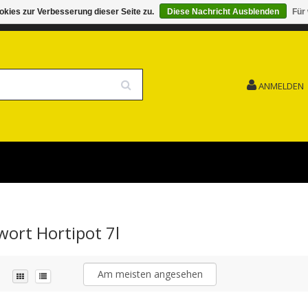
kies zur Verbesserung dieser Seite zu.
Diese Nachricht Ausblenden
Für
G 15.08. GESCHLOSSEN FEIERTAG
VERSANDKOSTENFREI
ANMELDEN
wort Hortipot 7l
Am meisten angesehen