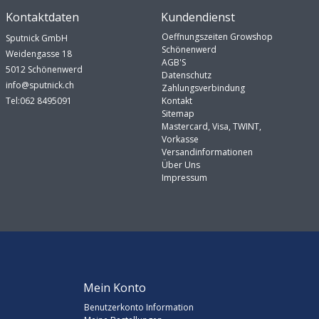
Kontaktdaten
Kundendienst
Oeffnungszeiten Growshop
Sputnick GmbH
Schönenwerd
Weidengasse 18
AGB'S
5012 Schönenwerd
Datenschutz
info@sputnick.ch
Zahlungsverbindung
Tel:062 8495091
Kontakt
Sitemap
Mastercard, Visa, TWINT,
Vorkasse
Versandinformationen
Über Uns
Impressum
Mein Konto
Benutzerkonto Information