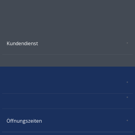
Kundendienst
Oeffnungszeiten Growshop Schönenwerd
AGB'S
Datenschutz
Zahlungsverbindung
Kontakt
Sitemap
Mastercard, Visa, TWINT, Vorkasse
Versandinformationen
Über Uns
Impressum
Öffnungszeiten
Montag:
geschlossen