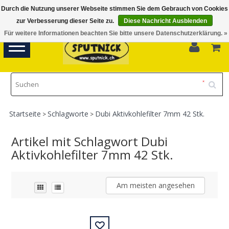
Durch die Nutzung unserer Webseite stimmen Sie dem Gebrauch von Cookies
Di-Fr 11.00 - 18.30, Sa 10.00 - 16.00
zur Verbesserung dieser Seite zu.
Diese Nachricht Ausblenden
Für weitere Informationen beachten Sie bitte unsere Datenschutzerklärung. »
0
Toggle
navigation
Startseite
Schlagworte
Dubi Aktivkohlefilter 7mm 42 Stk.
>
>
Artikel mit Schlagwort Dubi
Aktivkohlefilter 7mm 42 Stk.
Am meisten angesehen