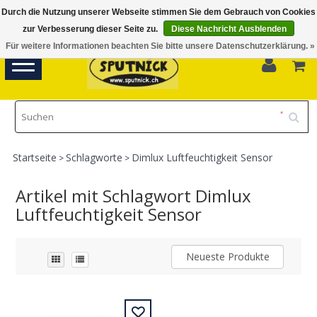
Durch die Nutzung unserer Webseite stimmen Sie dem Gebrauch von Cookies
Di-Fr 11.00 - 18.30, Sa 10.00 - 16.00
zur Verbesserung dieser Seite zu.
Diese Nachricht Ausblenden
Für weitere Informationen beachten Sie bitte unsere Datenschutzerklärung. »
0
Toggle
navigation
Startseite
Schlagworte
Dimlux Luftfeuchtigkeit Sensor
>
>
Artikel mit Schlagwort Dimlux
Luftfeuchtigkeit Sensor
Neueste Produkte