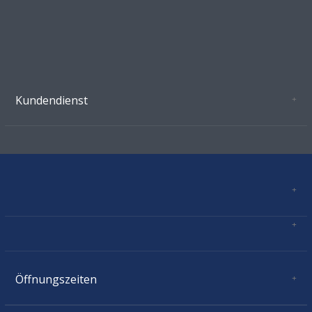
Kundendienst
Oeffnungszeiten Growshop Schönenwerd
AGB'S
Datenschutz
Zahlungsverbindung
Kontakt
Sitemap
Mastercard, Visa, TWINT, Vorkasse
Versandinformationen
Über Uns
Impressum
Öffnungszeiten
Montag:
geschlossen