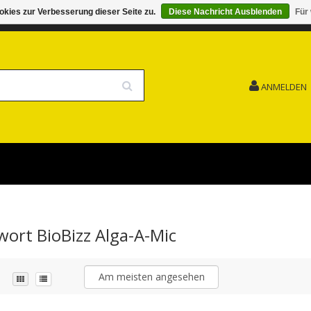
kies zur Verbesserung dieser Seite zu.
Diese Nachricht Ausblenden
Für
G 15.08. GESCHLOSSEN FEIERTAG
VERSANDKOSTENFREI
ANMELDEN
wort BioBizz Alga-A-Mic
Am meisten angesehen