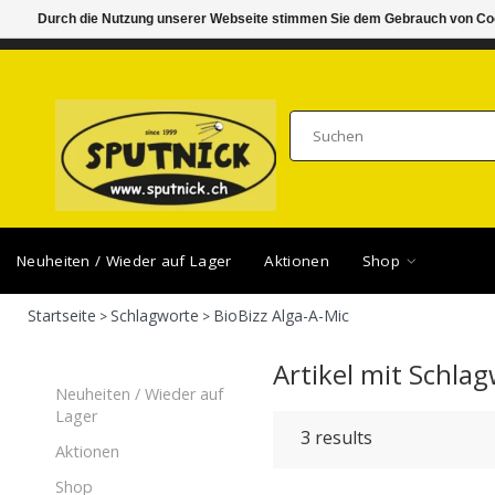
Durch die Nutzung unserer Webseite stimmen Sie dem Gebrauch von Coo
DI-FR 11.00 - 18.30, SA 10.00 - 16.00
SAMSTA
Neuheiten / Wieder auf Lager
Aktionen
Shop
Startseite
Schlagworte
BioBizz Alga-A-Mic
>
>
Artikel mit Schlag
Neuheiten / Wieder auf
Lager
3
results
Aktionen
Shop