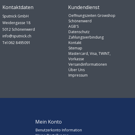
Kontaktdaten
Kundendienst
Oeffnungszeiten Growshop
Sputnick GmbH
Schönenwerd
Weidengasse 18
AGB'S
5012 Schönenwerd
Datenschutz
info@sputnick.ch
Zahlungsverbindung
Tel:062 8495091
Kontakt
Sitemap
Mastercard, Visa, TWINT,
Vorkasse
Versandinformationen
Über Uns
Impressum
Mein Konto
Benutzerkonto Information