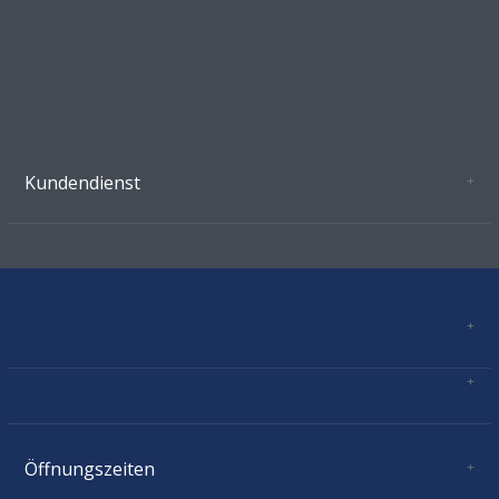
Kundendienst
Oeffnungszeiten Growshop Schönenwerd
AGB'S
Datenschutz
Zahlungsverbindung
Kontakt
Sitemap
Mastercard, Visa, TWINT, Vorkasse
Versandinformationen
Über Uns
Impressum
Öffnungszeiten